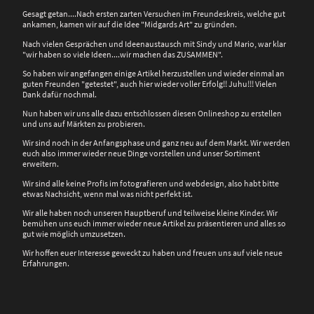
Gesagt getan....Nach ersten zarten Versuchen im Freundeskreis, welche gut
ankamen, kamen wir auf die Idee "Midgards Art" zu gründen.
Nach vielen Gesprächen und Ideenaustausch mit Sindy und Mario, war klar
"wir haben so viele Ideen....wir machen das ZUSAMMEN".
So haben wir angefangen einige Artikel herzustellen und wieder einmal an
guten Freunden "getestet", auch hier wieder voller Erfolg!! Juhu!!! Vielen
Dank dafür nochmal.
Nun haben wir uns alle dazu entschlossen diesen Onlineshop zu erstellen
und uns auf Märkten zu probieren.
Wir sind noch in der Anfangsphase und ganz neu auf dem Markt. Wir werden
euch also immer wieder neue Dinge vorstellen und unser Sortiment
erweitern.
Wir sind alle keine Profis im fotografieren und webdesign, also habt bitte
etwas Nachsicht, wenn mal was nicht perfekt ist.
Wir alle haben noch unseren Hauptberuf und teilweise kleine Kinder. Wir
bemühen uns euch immer wieder neue Artikel zu präsentieren und alles so
gut wie möglich umzusetzen.
Wir hoffen euer Interesse geweckt zu haben und freuen uns auf viele neue
Erfahrungen.