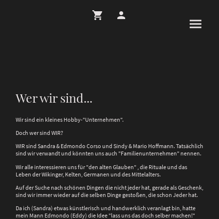
Wer wir sind...
Wir sind ein kleines Hobby-"Unternehmen".
Doch wer sind WIR?
WIR sind Sandra & Edmondo Corso und Sindy & Mario Hoffmann. Tatsächlich
sind wir verwandt und könnten uns auch "Familienunternehmen" nennen.
Wir alle interessieren uns für "den alten Glauben" , die Rituale und das
Leben der Wikinger, Kelten, Germanen und des Mittelalters.
Auf der Suche nach schönen Dingen die nicht jeder hat, gerade als Geschenk,
sind wir immer wieder auf die selben Dinge gestoßen, die schon Jeder hat.
Da ich (Sandra) etwas künstlerisch und handwerklich veranlagt bin, hatte
mein Mann Edmondo (Eddy) die Idee "lass uns das doch selber machen!"